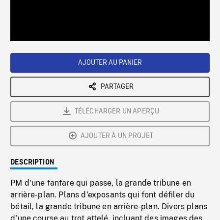
/
Loaded
:
Playback
0%
Rate
AJOUTER AU PANIER
PARTAGER
TÉLÉCHARGER UN APERÇU
AJOUTER À UN PROJET
DESCRIPTION
PM d'une fanfare qui passe, la grande tribune en
arrière-plan. Plans d'exposants qui font défiler du
bétail, la grande tribune en arrière-plan. Divers plans
d'une course au trot attelé, incluant des images des