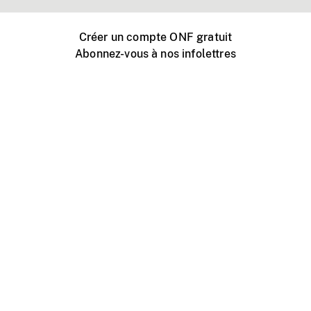
Créer un compte ONF gratuit
Abonnez-vous à nos infolettres
Événements ONF près de chez vous
Créer avec l’ONF
Organiser une projection publique
À propos de ce site
Centre d'aide
Contactez-nous
Espace Média
Emplois
ONF.ca
Production
Distribution