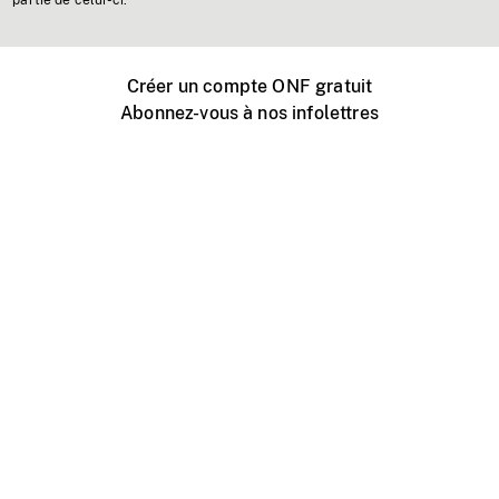
partie de celui-ci.
Créer un compte ONF gratuit
Abonnez-vous à nos infolettres
Événements ONF près de chez vous
Créer avec l’ONF
Organiser une projection publique
À propos de ce site
Centre d'aide
Contactez-nous
Espace Média
Emplois
ONF.ca
Production