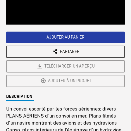
/
Loaded
:
Playback
0%
Rate
AJOUTER AU PANIER
PARTAGER
TÉLÉCHARGER UN APERÇU
AJOUTER À UN PROJET
DESCRIPTION
Un convoi escorté par les forces aériennes: divers
PLANS AÉRIENS d'un convoi en mer. Plans filmés
d'un navire montrant des avions et des hydravions
Canso, plans intérieurs de l'équipage d'un hydravion