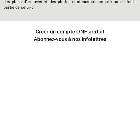
des plans d'archives et des photos contenus sur ce site ou de toute
partie de celui-ci.
Créer un compte ONF gratuit
Abonnez-vous à nos infolettres
Événements ONF près de chez vous
Créer avec l’ONF
Organiser une projection publique
À propos de ce site
Centre d'aide
Contactez-nous
Espace Média
Emplois
ONF.ca