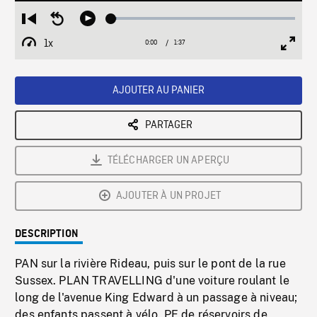
Loaded
:
Restart
Seek
Play
2.94%
from
backward
1x
0:00
Current
1:37
Duration
/
beginning
10
Playback
Full
Time
seconds
Rate
Scree
AJOUTER AU PANIER
PARTAGER
TÉLÉCHARGER UN APERÇU
AJOUTER À UN PROJET
DESCRIPTION
PAN sur la rivière Rideau, puis sur le pont de la rue
Sussex. PLAN TRAVELLING d'une voiture roulant le
long de l'avenue King Edward à un passage à niveau;
des enfants passent à vélo. PE de réservoirs de