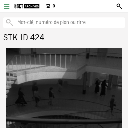
0
STK-ID 424