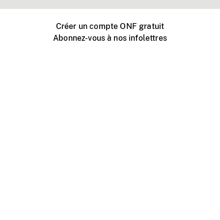
Créer un compte ONF gratuit
Abonnez-vous à nos infolettres
Événements ONF près de chez vous
Créer avec l’ONF
Organiser une projection publique
À propos de ce site
Centre d'aide
Contactez-nous
Espace Média
Emplois
ONF.ca
Production
Distribution