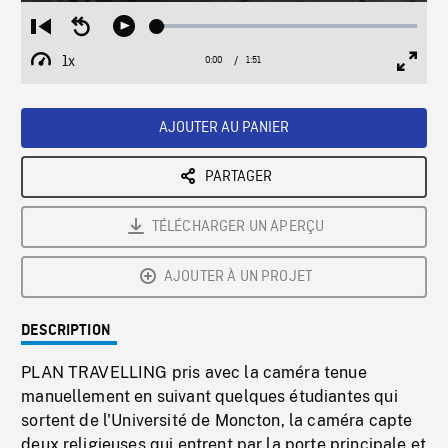
Loaded
:
Restart
Seek
Play
2.86%
from
backward
1x
0:00
Current
1:51
Duration
/
beginning
10
Playback
Full
Time
seconds
Rate
Scree
AJOUTER AU PANIER
PARTAGER
TÉLÉCHARGER UN APERÇU
AJOUTER À UN PROJET
DESCRIPTION
PLAN TRAVELLING pris avec la caméra tenue
manuellement en suivant quelques étudiantes qui
sortent de l'Université de Moncton, la caméra capte
deux religieuses qui entrent par la porte principale et