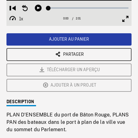
Loaded
:
Restart
Seek
Play
2.47%
from
backward
1x
0:00
Current
2:01
Duration
/
beginning
10
Playback
Full
Time
seconds
Rate
Scree
AJOUTER AU PANIER
PARTAGER
TÉLÉCHARGER UN APERÇU
AJOUTER À UN PROJET
DESCRIPTION
PLAN D'ENSEMBLE du port de Bâton Rouge, PLANS
PAN des bateaux dans le port à plan de la ville vue
du sommet du Parlement.