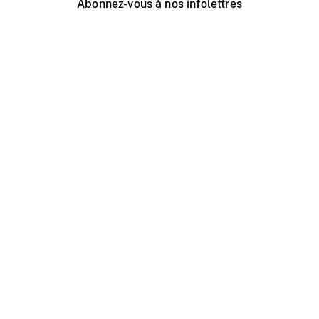
Abonnez-vous à nos infolettres
Événements ONF près de chez vous
Créer avec l’ONF
Organiser une projection publique
À propos de ce site
Centre d'aide
Contactez-nous
Espace Média
Emplois
ONF.ca
Production
Distribution
Éducation
Blogue ONF