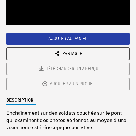
/
Loaded
:
Playback
0%
Rate
AJOUTER AU PANIER
PARTAGER
TÉLÉCHARGER UN APERÇU
AJOUTER À UN PROJET
DESCRIPTION
Enchaînement sur des soldats couchés sur le pont
qui examinent des photos aériennes au moyen d'une
visionneuse stéréoscopique portative.