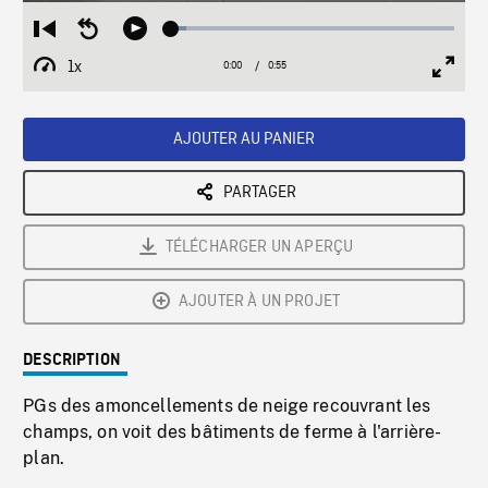
Loaded
:
Restart
Seek
Play
5.23%
from
backward
1x
0:00
Current
0:55
Duration
/
beginning
10
Playback
Full
Time
seconds
Rate
Scree
AJOUTER AU PANIER
PARTAGER
TÉLÉCHARGER UN APERÇU
AJOUTER À UN PROJET
DESCRIPTION
PGs des amoncellements de neige recouvrant les
champs, on voit des bâtiments de ferme à l'arrière-
plan.