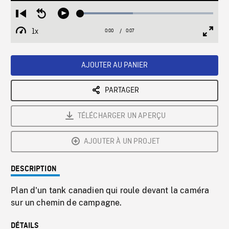
Loaded
:
Restart
Seek
Play
39.66%
from
backward
1x
0:00
Current
0:07
Duration
/
beginning
10
Playback
Full
Time
seconds
Rate
Scree
AJOUTER AU PANIER
PARTAGER
TÉLÉCHARGER UN APERÇU
AJOUTER À UN PROJET
DESCRIPTION
Plan d'un tank canadien qui roule devant la caméra
sur un chemin de campagne.
DÉTAILS