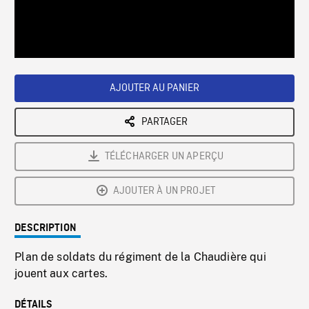
/
Loaded
:
Playback
0%
Rate
AJOUTER AU PANIER
PARTAGER
TÉLÉCHARGER UN APERÇU
AJOUTER À UN PROJET
DESCRIPTION
Plan de soldats du régiment de la Chaudière qui
jouent aux cartes.
DÉTAILS