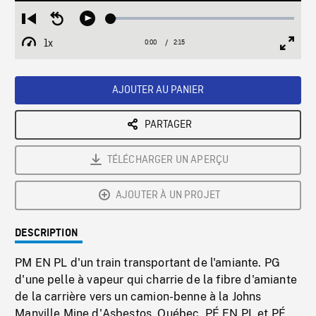
Loaded
:
Restart
Seek
Play
2.83%
from
backward
1x
0:00
Current
2:15
Duration
/
beginning
10
Playback
Full
Time
seconds
Rate
Scree
AJOUTER AU PANIER
PARTAGER
TÉLÉCHARGER UN APERÇU
AJOUTER À UN PROJET
DESCRIPTION
PM EN PL d'un train transportant de l'amiante. PG
d'une pelle à vapeur qui charrie de la fibre d'amiante
de la carrière vers un camion-benne à la Johns
Manville Mine d'Asbestos, Québec. PÉ EN PL et PÉ