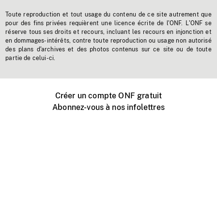
Toute reproduction et tout usage du contenu de ce site autrement que
pour des fins privées requièrent une licence écrite de l'ONF. L'ONF se
réserve tous ses droits et recours, incluant les recours en injonction et
en dommages-intérêts, contre toute reproduction ou usage non autorisé
des plans d'archives et des photos contenus sur ce site ou de toute
partie de celui-ci.
Créer un compte ONF gratuit
Abonnez-vous à nos infolettres
Événements ONF près de chez vous
Créer avec l’ONF
Organiser une projection publique
À propos de ce site
Centre d'aide
Contactez-nous
Espace Média