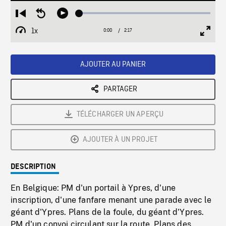
Loaded
:
Restart
Seek
Play
2.05%
from
backward
1x
0:00
Current
2:17
Duration
/
beginning
10
Playback
Full
Time
seconds
Rate
Scree
AJOUTER AU PANIER
PARTAGER
TÉLÉCHARGER UN APERÇU
AJOUTER À UN PROJET
DESCRIPTION
En Belgique: PM d'un portail à Ypres, d'une
inscription, d'une fanfare menant une parade avec le
géant d'Ypres. Plans de la foule, du géant d'Ypres.
PM d'un convoi circulant sur la route. Plans des