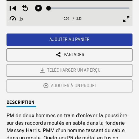
Loaded
:
Restart
Seek
Play
2.03%
from
backward
1x
0:00
Current
2:23
Duration
/
beginning
10
Playback
Full
Time
seconds
Rate
Scree
AJOUTER AU PANIER
PARTAGER
TÉLÉCHARGER UN APERÇU
AJOUTER À UN PROJET
DESCRIPTION
PM de deux hommes en train d'enlever la poussière
sur des raccords moulés en sable dans la fonderie
Massey Harris. PMM d'un homme tassant du sable
dans un moule. Quelques PR de métal en fusion