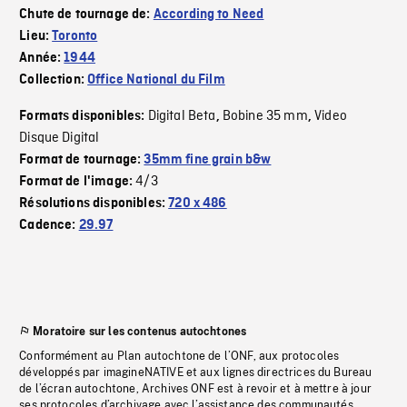
Chute de tournage de:
According to Need
Lieu:
Toronto
Année:
1944
Collection:
Office National du Film
Digital Beta
Bobine 35 mm
Video
Formats disponibles:
,
,
Disque Digital
Format de tournage:
35mm fine grain b&w
4/3
Format de l'image:
Résolutions disponibles:
720 x 486
Cadence:
29.97
Moratoire sur les contenus autochtones
Conformément au Plan autochtone de l’ONF, aux protocoles
développés par imagineNATIVE et aux lignes directrices du Bureau
de l’écran autochtone, Archives ONF est à revoir et à mettre à jour
ses protocoles d’archivage avec l’assistance des communautés