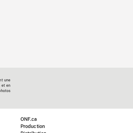
nt une
n et en
photos
ONF.ca
Production