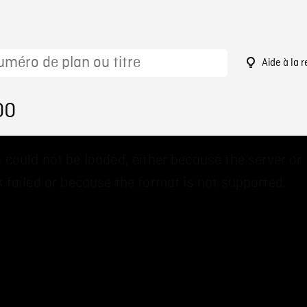
Aide à la 
00
 could not be loaded, either because the server or
 failed or because the format is not supported.