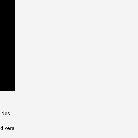
Playback
Rate
G des
divers