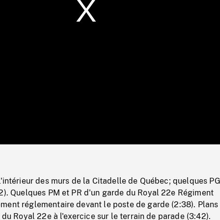
/
Loaded
:
Mute
0%
l'intérieur des murs de la Citadelle de Québec; quelques P
52). Quelques PM et PR d'un garde du Royal 22e Régiment
ment réglementaire devant le poste de garde (2:38). Plans 
 du Royal 22e à l'exercice sur le terrain de parade (3:42).