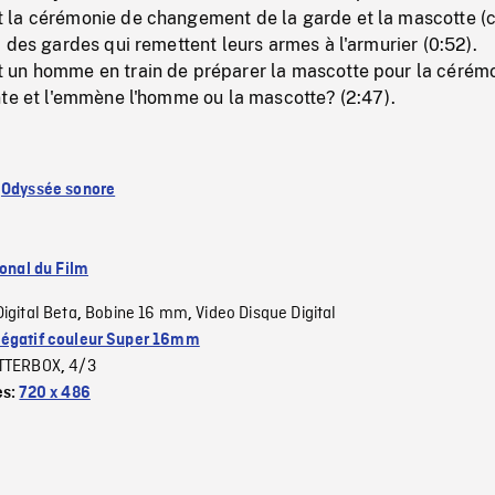
la cérémonie de changement de la garde et la mascotte (
 des gardes qui remettent leurs armes à l'armurier (0:52).
un homme en train de préparer la mascotte pour la cérémo
nte et l'emmène l'homme ou la mascotte? (2:47).
:
Odyssée sonore
ional du Film
Digital Beta
Bobine 16 mm
Video Disque Digital
,
,
égatif couleur Super 16mm
TTERBOX
4/3
,
es:
720 x 486