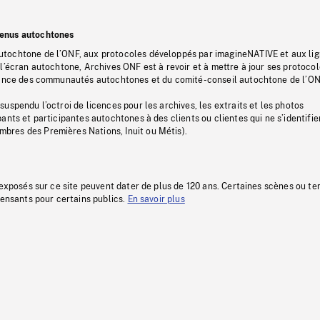
tenus autochtones
tochtone de l’ONF, aux protocoles développés par imagineNATIVE et aux li
l’écran autochtone, Archives ONF est à revoir et à mettre à jour ses protoco
stance des communautés autochtones et du comité-conseil autochtone de l’ON
uspendu l’octroi de licences pour les archives, les extraits et les photos
ants et participantes autochtones à des clients ou clientes qui ne s’identifie
res des Premières Nations, Inuit ou Métis).
 exposés sur ce site peuvent dater de plus de 120 ans. Certaines scènes ou t
fensants pour certains publics.
En savoir plus