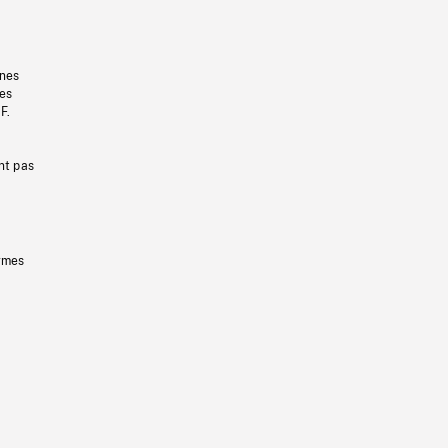
gnes
les
F.
nt pas
ermes