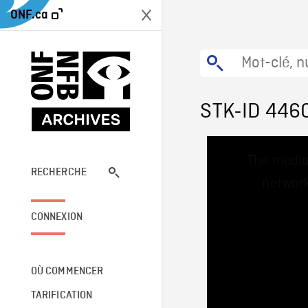
ONF.ca
STK-ID 446
This
The media
is
a
RECHERCHE
network
modal
window.
CONNEXION
OÙ COMMENCER
TARIFICATION