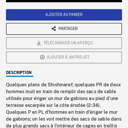
Loaded
:
Playback
0%
Rate
AJOUTER AU PANIER
PARTAGER
TÉLÉCHARGER UN APERÇU
AJOUTER À UN PROJET
DESCRIPTION
Quelques plans de Shishmaref; quelques PR de deux
hommes inuit en train de remplir des sacs de sable
utilisés pour ériger un mur de gabions au pied d'une
terrasse escarpée sur la côte érodée (2:34).
Quelques P en PL d'hommes en train d'ériger le mur
de gabions; on les voit mettre des sacs de sable dans
de plus grands sacs à l'intérieur de cages en treillis