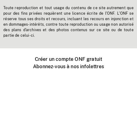
Toute reproduction et tout usage du contenu de ce site autrement que
pour des fins privées requièrent une licence écrite de l'ONF. L'ONF se
réserve tous ses droits et recours, incluant les recours en injonction et
en dommages-intérêts, contre toute reproduction ou usage non autorisé
des plans d'archives et des photos contenus sur ce site ou de toute
partie de celui-ci.
Créer un compte ONF gratuit
Abonnez-vous à nos infolettres
Événements ONF près de chez vous
Créer avec l’ONF
Organiser une projection publique
À propos de ce site
Centre d'aide
Contactez-nous
Espace Média