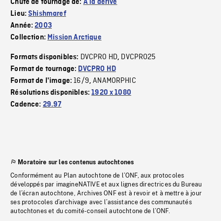
Chute de tournage de:
À la dérive
Lieu:
Shishmaref
Année:
2003
Collection:
Mission Arctique
DVCPRO HD
DVCPRO25
Formats disponibles:
,
Format de tournage:
DVCPRO HD
16/9
ANAMORPHIC
Format de l'image:
,
Résolutions disponibles:
1920 x 1080
Cadence:
29.97
Moratoire sur les contenus autochtones
Conformément au Plan autochtone de l’ONF, aux protocoles
développés par imagineNATIVE et aux lignes directrices du Bureau
de l’écran autochtone, Archives ONF est à revoir et à mettre à jour
ses protocoles d’archivage avec l’assistance des communautés
autochtones et du comité-conseil autochtone de l’ONF.