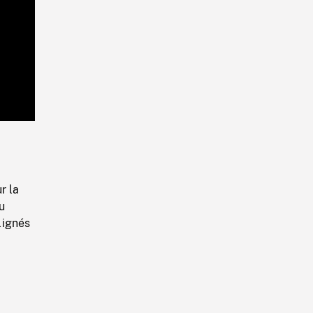
Playback
Rate
r la
u
lignés