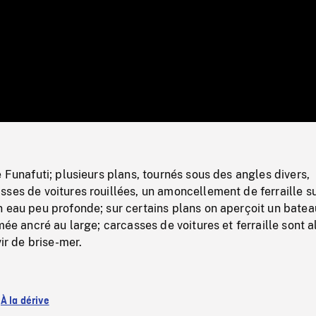
/
Loaded
:
Mute
0%
e Funafuti; plusieurs plans, tournés sous des angles divers,
ses de voitures rouillées, un amoncellement de ferraille su
 eau peu profonde; sur certains plans on aperçoit un batea
rmée ancré au large; carcasses de voitures et ferraille sont a
vir de brise-mer.
:
À la dérive