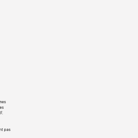
gnes
les
F.
nt pas