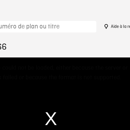
Aide à la 
66
 could not be loaded, either because the server or
 failed or because the format is not supported.