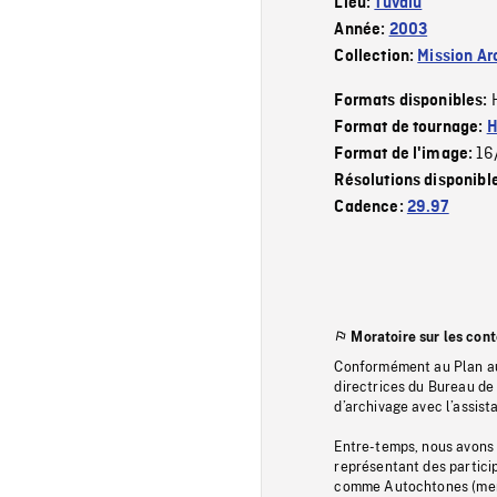
Lieu:
Tuvalu
Année:
2003
Collection:
Mission Ar
Formats disponibles:
Format de tournage:
H
16
Format de l'image:
Résolutions disponibl
Cadence:
29.97
Moratoire sur les con
Conformément au Plan au
directrices du Bureau de 
d’archivage avec l’assi
Entre-temps, nous avons s
représentant des particip
comme Autochtones (memb