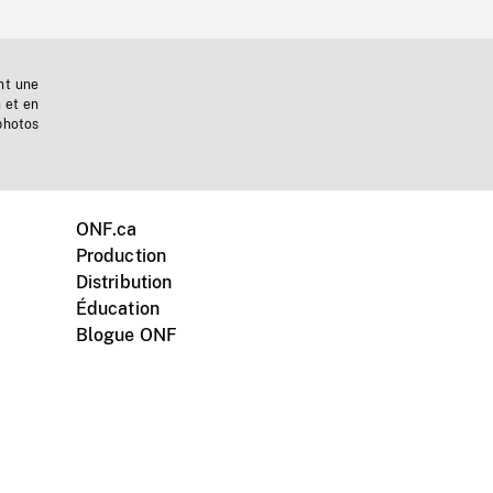
nt une
n et en
photos
ONF.ca
Production
Distribution
Éducation
Blogue ONF