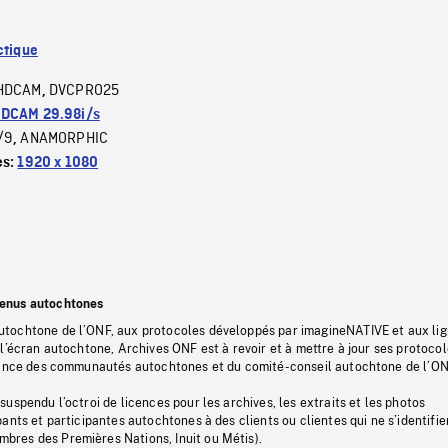
ctique
HDCAM
DVCPRO25
,
DCAM 29.98i/s
/9
ANAMORPHIC
,
es:
1920 x 1080
tenus autochtones
tochtone de l’ONF, aux protocoles développés par imagineNATIVE et aux li
l’écran autochtone, Archives ONF est à revoir et à mettre à jour ses protoco
stance des communautés autochtones et du comité-conseil autochtone de l’ON
uspendu l’octroi de licences pour les archives, les extraits et les photos
ants et participantes autochtones à des clients ou clientes qui ne s’identifie
res des Premières Nations, Inuit ou Métis).