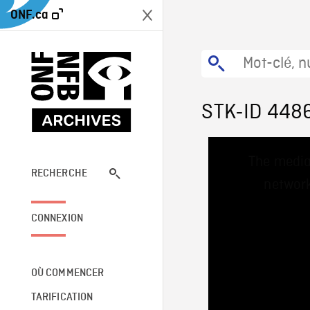
ONF.ca
STK-ID 448
This
The media
is
a
RECHERCHE
network
modal
window.
CONNEXION
OÙ COMMENCER
TARIFICATION