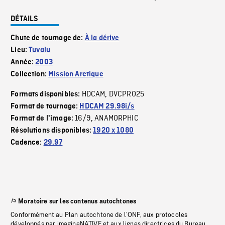
DÉTAILS
Chute de tournage de:
À la dérive
Lieu:
Tuvalu
Année:
2003
Collection:
Mission Arctique
HDCAM
DVCPRO25
Formats disponibles:
,
Format de tournage:
HDCAM 29.98i/s
16/9
ANAMORPHIC
Format de l'image:
,
Résolutions disponibles:
1920 x 1080
Cadence:
29.97
Moratoire sur les contenus autochtones
Conformément au Plan autochtone de l’ONF, aux protocoles
développés par imagineNATIVE et aux lignes directrices du Bureau