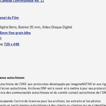
:
Canada Communique No. 11
ional du Film
Digital Beta
Bobine 35 mm
Video Disque Digital
,
,
5mm fine grain b&w
3
es:
720 x 486
tenus autochtones
tochtone de l’ONF, aux protocoles développés par imagineNATIVE et aux li
l’écran autochtone, Archives ONF est à revoir et à mettre à jour ses protoco
stance des communautés autochtones et du comité-conseil autochtone de l’ON
uspendu l’octroi de licences pour les archives, les extraits et les photos
ants et participantes autochtones à des clients ou clientes qui ne s’identifie