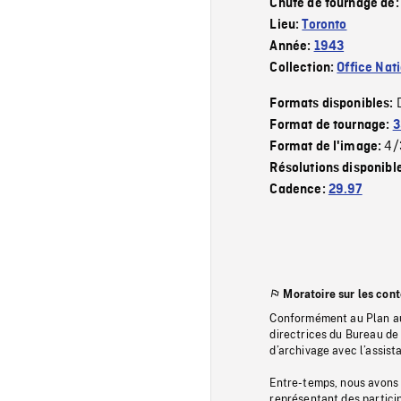
Chute de tournage de
Lieu:
Toronto
Année:
1943
Collection:
Office Nat
Formats disponibles:
Format de tournage:
3
4/
Format de l'image:
Résolutions disponibl
Cadence:
29.97
Moratoire sur les con
Conformément au Plan au
directrices du Bureau de 
d’archivage avec l’assi
Entre-temps, nous avons s
représentant des particip