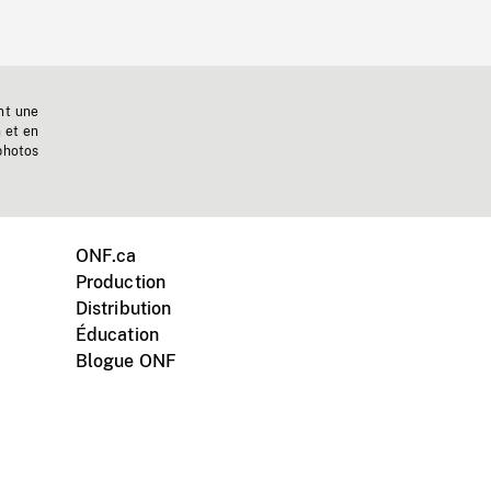
nt une
n et en
photos
ONF.ca
Production
Distribution
Éducation
Blogue ONF