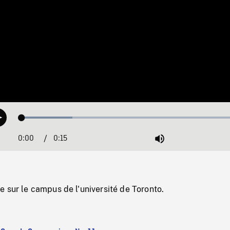
Loaded
:
Play
22.02%
0:00
Current
0:15
Duration
/
Mute
Time
 sur le campus de l'université de Toronto.