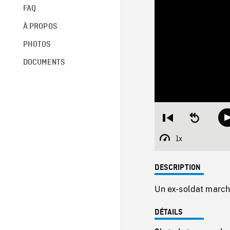
FAQ
À PROPOS
PHOTOS
DOCUMENTS
Restart
Seek
from
backward
beginning
10
1x
Playback
seconds
Rate
DESCRIPTION
Un ex-soldat marche
DÉTAILS