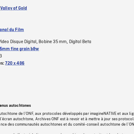
:
Valley of Gold
ional du Film
Video Disque Digital
Bobine 35 mm
Digital Beta
,
,
5mm fine grain b&w
3
es:
720 x 486
tenus autochtones
tochtone de l’ONF, aux protocoles développés par imagineNATIVE et aux li
l’écran autochtone, Archives ONF est à revoir et à mettre à jour ses protoco
stance des communautés autochtones et du comité-conseil autochtone de l’ON