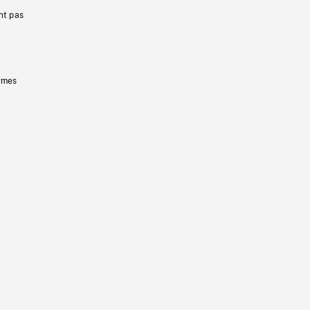
nt pas
ermes