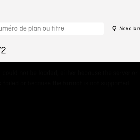
Aide à la 
72
 could not be loaded, either because the server or
 failed or because the format is not supported.