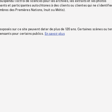
uspendu l’octroi de licences pour les archives, les extraits et les photos
ants et participantes autochtones à des clients ou clientes qui ne s’identifie
res des Premières Nations, Inuit ou Métis).
 exposés sur ce site peuvent dater de plus de 120 ans. Certaines scènes ou t
fensants pour certains publics.
En savoir plus