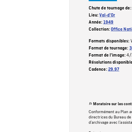
Chute de tournage de
Lieu:
Val-d'Or
Année:
1949
Collection:
Office Nat
Formats disponibles:
Format de tournage:
3
4/
Format de l'image:
Résolutions disponibl
Cadence:
29.97
Moratoire sur les con
Conformément au Plan au
directrices du Bureau de 
d’archivage avec l’assi