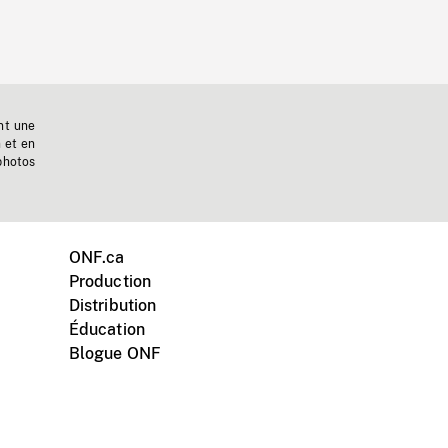
nt une
n et en
photos
ONF.ca
Production
Distribution
Éducation
Blogue ONF