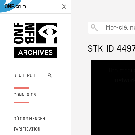
ONF.ca
STK-ID 449
This
The media
is
a
RECHERCHE
network
modal
window.
CONNEXION
OÙ COMMENCER
TARIFICATION