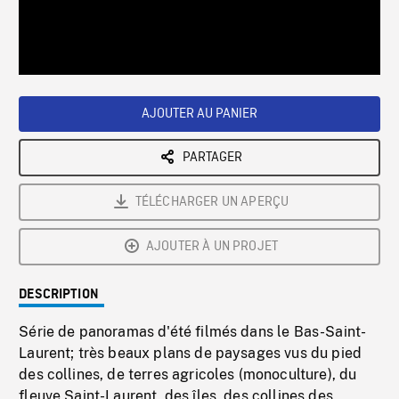
/
Loaded
:
Playback
0%
Rate
AJOUTER AU PANIER
PARTAGER
TÉLÉCHARGER UN APERÇU
AJOUTER À UN PROJET
DESCRIPTION
Série de panoramas d'été filmés dans le Bas-Saint-
Laurent; très beaux plans de paysages vus du pied
des collines, de terres agricoles (monoculture), du
fleuve Saint-Laurent, des îles, des collines des