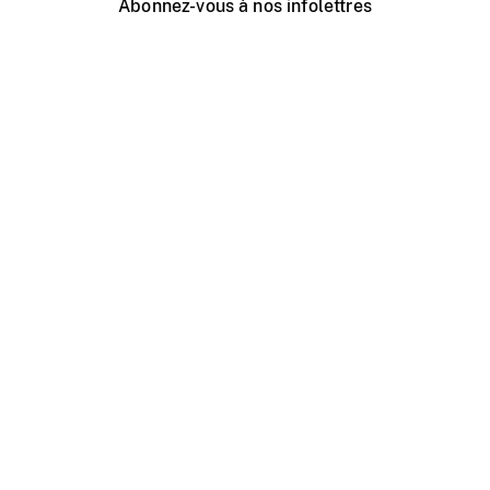
Abonnez-vous à nos infolettres
Événements ONF près de chez vous
Créer avec l’ONF
Organiser une projection publique
À propos de ce site
Centre d'aide
Contactez-nous
Espace Média
Emplois
ONF.ca
Production
Distribution
Éducation
Blogue ONF