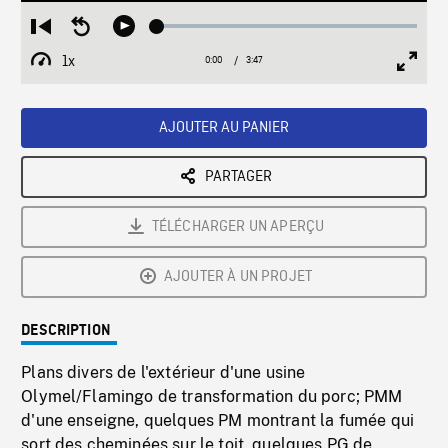
Loaded
:
Restart
Seek
Play
1.24%
from
backward
1x
0:00
Current
3:47
Duration
/
beginning
10
Playback
Full
Time
seconds
Rate
Scree
AJOUTER AU PANIER
PARTAGER
TÉLÉCHARGER UN APERÇU
AJOUTER À UN PROJET
DESCRIPTION
Plans divers de l'extérieur d'une usine
Olymel/Flamingo de transformation du porc; PMM
d'une enseigne, quelques PM montrant la fumée qui
sort des cheminées sur le toit, quelques PG de