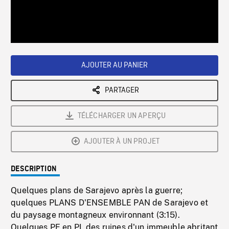
/
Loaded
:
Playback
0%
Rate
AJOUTER AU PANIER
PARTAGER
TÉLÉCHARGER UN APERÇU
AJOUTER À UN PROJET
DESCRIPTION
Quelques plans de Sarajevo après la guerre;
quelques PLANS D'ENSEMBLE PAN de Sarajevo et
du paysage montagneux environnant (3:15).
Quelques PE en PL des ruines d'un immeuble abritant