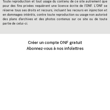
Toute reproduction et tout usage du contenu de ce site autrement que
pour des fins privées requièrent une licence écrite de l'ONF. L'ONF se
réserve tous ses droits et recours, incluant les recours en injonction et
en dommages-intérêts, contre toute reproduction ou usage non autorisé
des plans d'archives et des photos contenus sur ce site ou de toute
partie de celui-ci.
Créer un compte ONF gratuit
Abonnez-vous à nos infolettres
Événements ONF près de chez vous
Créer avec l’ONF
Organiser une projection publique
À propos de ce site
Centre d'aide
Contactez-nous
Espace Média
Emplois