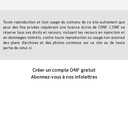
Toute reproduction et tout usage du contenu de ce site autrement que
pour des fins privées requièrent une licence écrite de l'ONF. L'ONF se
réserve tous ses droits et recours, incluant les recours en injonction et
en dommages-intérêts, contre toute reproduction ou usage non autorisé
des plans d'archives et des photos contenus sur ce site ou de toute
partie de celui-ci.
Créer un compte ONF gratuit
Abonnez-vous à nos infolettres
Événements ONF près de chez vous
Créer avec l’ONF
Organiser une projection publique
À propos de ce site
Centre d'aide