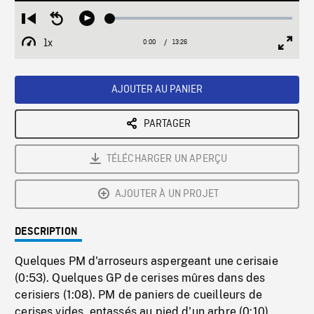
Loaded
:
Restart
Seek
Play
0.27%
from
backward
1x
0:00
Current
13:26
Duration
/
beginning
10
Playback
Full
Time
seconds
Rate
Scree
AJOUTER AU PANIER
PARTAGER
TÉLÉCHARGER UN APERÇU
AJOUTER À UN PROJET
DESCRIPTION
Quelques PM d'arroseurs aspergeant une cerisaie
(0:53). Quelques GP de cerises mûres dans des
cerisiers (1:08). PM de paniers de cueilleurs de
cerises vides, entassés au pied d'un arbre (0:10).