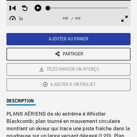
Loaded
:
Restart
Seek
Play
1.04%
from
backward
1x
0:00
Current
6:22
Duration
/
beginning
10
Playback
Full
Time
seconds
Rate
Scree
AJOUTER AU PANIER
PARTAGER
TÉLÉCHARGER UN APERÇU
AJOUTER À UN PROJET
DESCRIPTION
PLANS AÉRIENS de ski extrême à Whistler
Blackcomb; plan tourné en mouvement circulaire
montrant un skieur qui trace une piste fraîche dans la
poudreuse sur un large versant dégagé (1:20). Plan