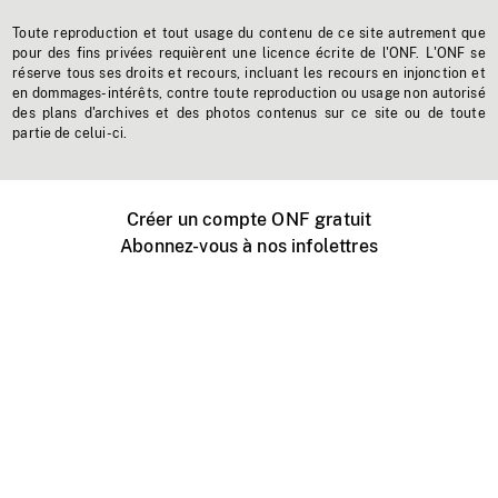
Toute reproduction et tout usage du contenu de ce site autrement que
pour des fins privées requièrent une licence écrite de l'ONF. L'ONF se
réserve tous ses droits et recours, incluant les recours en injonction et
en dommages-intérêts, contre toute reproduction ou usage non autorisé
des plans d'archives et des photos contenus sur ce site ou de toute
partie de celui-ci.
Créer un compte ONF gratuit
Abonnez-vous à nos infolettres
Événements ONF près de chez vous
Créer avec l’ONF
Organiser une projection publique
À propos de ce site
Centre d'aide
Contactez-nous
Espace Média