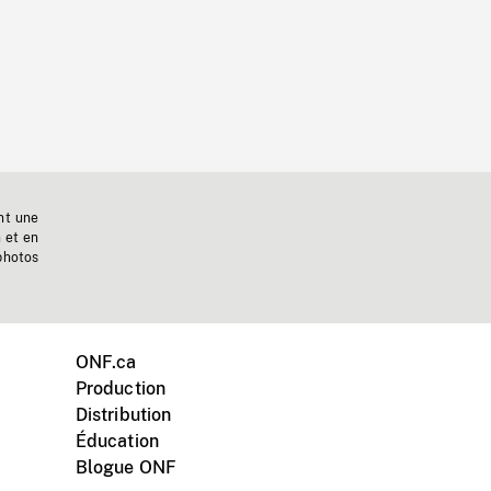
nt une
n et en
photos
ONF.ca
Production
Distribution
Éducation
Blogue ONF