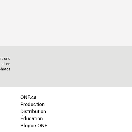
nt une
n et en
photos
ONF.ca
Production
Distribution
Éducation
Blogue ONF