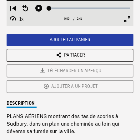
Loaded
:
Restart
Seek
Play
1.82%
from
backward
1x
0:00
Current
2:41
Duration
/
beginning
10
Playback
Full
Time
seconds
Rate
Scree
AJOUTER AU PANIER
PARTAGER
TÉLÉCHARGER UN APERÇU
AJOUTER À UN PROJET
DESCRIPTION
PLANS AÉRIENS montrant des tas de scories à
Sudbury, dans un plan une cheminée au loin qui
déverse sa fumée sur la ville.