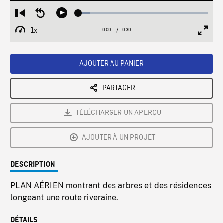
Loaded
:
Restart
Seek
Play
8.94%
from
backward
1x
0:00
Current
0:30
Duration
/
beginning
10
Playback
Full
Time
seconds
Rate
Scree
AJOUTER AU PANIER
PARTAGER
TÉLÉCHARGER UN APERÇU
AJOUTER À UN PROJET
DESCRIPTION
PLAN AÉRIEN montrant des arbres et des résidences
longeant une route riveraine.
DÉTAILS