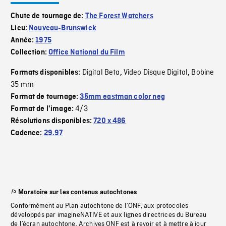
Chute de tournage de:
The Forest Watchers
Lieu:
Nouveau-Brunswick
Année:
1975
Collection:
Office National du Film
Digital Beta
Video Disque Digital
Bobine
Formats disponibles:
,
,
35 mm
Format de tournage:
35mm eastman color neg
4/3
Format de l'image:
Résolutions disponibles:
720 x 486
Cadence:
29.97
Moratoire sur les contenus autochtones
Conformément au Plan autochtone de l’ONF, aux protocoles
développés par imagineNATIVE et aux lignes directrices du Bureau
de l’écran autochtone, Archives ONF est à revoir et à mettre à jour