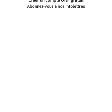
Créer un compte ONF gratuit
Abonnez-vous à nos infolettres
Événements ONF près de chez vous
Créer avec l’ONF
Organiser une projection publique
À propos de ce site
Centre d'aide
Contactez-nous
Espace Média
Emplois
ONF.ca
Production
Distribution
Éducation
Blogue ONF