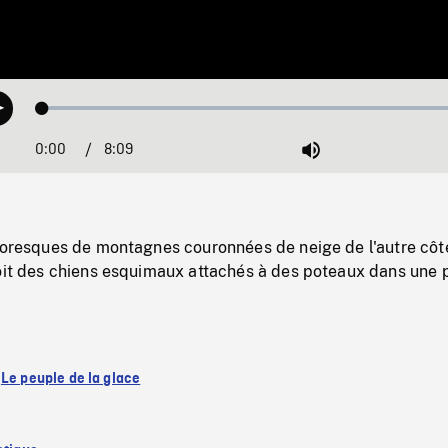
Loaded
:
Play
1.00%
0:00
Current
8:09
Duration
/
Mute
Time
ttoresques de montagnes couronnées de neige de l'autre côt
voit des chiens esquimaux attachés à des poteaux dans une 
:
Le peuple de la glace