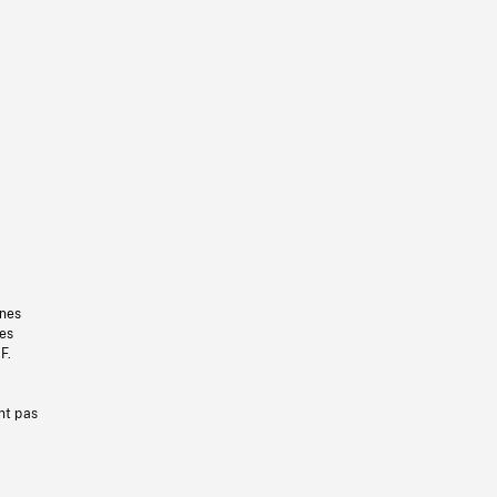
gnes
les
F.
nt pas