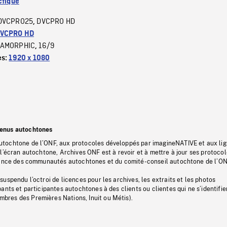
ctique
DVCPRO25
DVCPRO HD
,
VCPRO HD
AMORPHIC
16/9
,
es:
1920 x 1080
tenus autochtones
tochtone de l’ONF, aux protocoles développés par imagineNATIVE et aux li
l’écran autochtone, Archives ONF est à revoir et à mettre à jour ses protoco
stance des communautés autochtones et du comité-conseil autochtone de l’ON
uspendu l’octroi de licences pour les archives, les extraits et les photos
ants et participantes autochtones à des clients ou clientes qui ne s’identifie
res des Premières Nations, Inuit ou Métis).