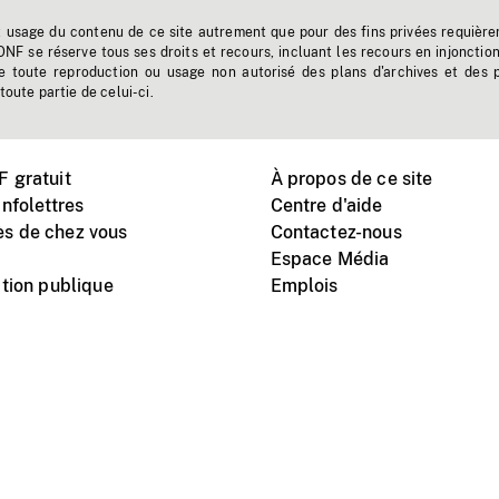
t usage du contenu de ce site autrement que pour des fins privées requière
'ONF se réserve tous ses droits et recours, incluant les recours en injonctio
e toute reproduction ou usage non autorisé des plans d'archives et des 
toute partie de celui-ci.
 gratuit
À propos de ce site
nfolettres
Centre d'aide
s de chez vous
Contactez-nous
Espace Média
tion publique
Emplois
Instagram
Vimeo
X
télé