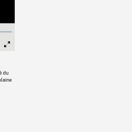
Full
Screen
é du
plaine