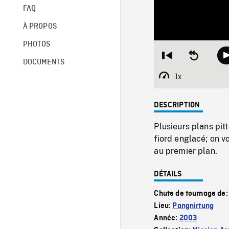
FAQ
À PROPOS
PHOTOS
Restart
Seek
DOCUMENTS
from
backward
beginning
10
1x
Playback
seconds
Rate
DESCRIPTION
Plusieurs plans pi
fiord englacé; on 
au premier plan.
DÉTAILS
Chute de tournage de
Lieu:
Pangnirtung
Année:
2003