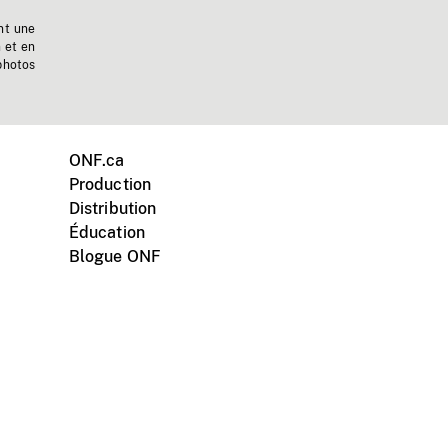
nt une
n et en
photos
ONF.ca
Production
Distribution
Éducation
Blogue ONF