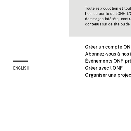
Toute reproduction et tou
licence écrite de l'ONF. L
dommages-intérêts, contr
contenus sur ce site ou de 
Créer un compte ONF
Abonnez-vous à nos i
Événements ONF prè
Créer avec l’ONF
ENGLISH
Organiser une projec
Facebook
Youtube
L'ONF sur mobile et 