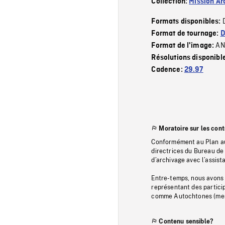
Collection:
Mission Ar
Formats disponibles:
Format de tournage:
D
AN
Format de l'image:
Résolutions disponibl
Cadence:
29.97
Moratoire sur les con
Conformément au Plan au
directrices du Bureau de 
d’archivage avec l’assi
Entre-temps, nous avons s
représentant des particip
comme Autochtones (memb
Contenu sensible?