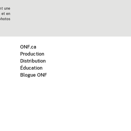
nt une
n et en
photos
ONF.ca
Production
Distribution
Éducation
Blogue ONF