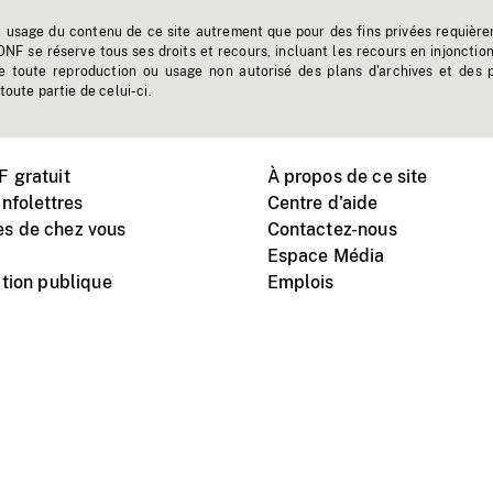
t usage du contenu de ce site autrement que pour des fins privées requière
'ONF se réserve tous ses droits et recours, incluant les recours en injonctio
e toute reproduction ou usage non autorisé des plans d'archives et des 
toute partie de celui-ci.
 gratuit
À propos de ce site
nfolettres
Centre d'aide
s de chez vous
Contactez-nous
Espace Média
tion publique
Emplois
Instagram
Vimeo
X
télé