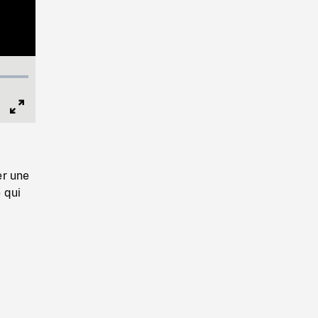
Full
Screen
er une
 qui