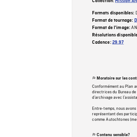
Collection:
Mission Ar
Formats disponibles:
Format de tournage:
D
AN
Format de l'image:
Résolutions disponibl
Cadence:
29.97
Moratoire sur les con
Conformément au Plan au
directrices du Bureau de 
d’archivage avec l’assi
Entre-temps, nous avons s
représentant des particip
comme Autochtones (memb
Contenu sensible?