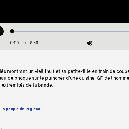
Loaded
:
Play
0.42%
0:00
Current
8:50
Duration
/
Mute
Time
s montrant un vieil Inuit et sa petite-fille en train de coup
au de phoque sur le plancher d'une cuisine; GP de l'homme
 extrémités de la bande.
:
Le peuple de la glace