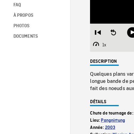
FAQ
À PROPOS
PHOTOS
Restart
Seek
DOCUMENTS
from
backward
beginning
10
1x
Playback
seconds
Rate
DESCRIPTION
Quelques plans varié
longue bande de pe
fait des noeuds aux
DÉTAILS
Chute de tournage de
Lieu:
Pangnirtung
Année:
2003