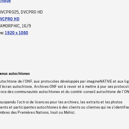
ctique
DVCPRO25
DVCPRO HD
,
VCPRO HD
AMORPHIC
16/9
,
es:
1920 x 1080
tenus autochtones
tochtone de l’ONF, aux protocoles développés par imagineNATIVE et aux li
l’écran autochtone, Archives ONF est à revoir et à mettre à jour ses protoco
stance des communautés autochtones et du comité-conseil autochtone de l’ON
uspendu l’octroi de licences pour les archives, les extraits et les photos
ants et participantes autochtones à des clients ou clientes qui ne s’identifie
res des Premières Nations, Inuit ou Métis).