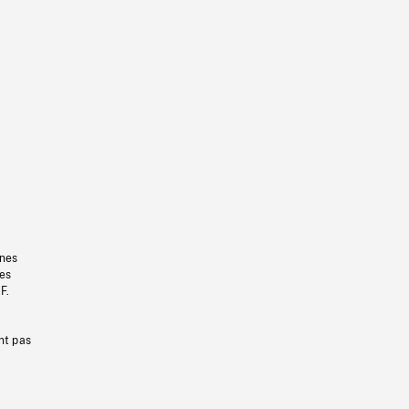
gnes
les
F.
nt pas