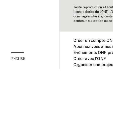
Toute reproduction et tou
licence écrite de l'ONF. L
dommages-intérêts, contr
contenus sur ce site ou de 
Créer un compte ONF
Abonnez-vous à nos i
Événements ONF prè
Créer avec l’ONF
ENGLISH
Organiser une projec
Facebook
Youtube
L'ONF sur mobile et 