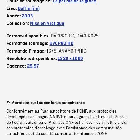
Chute de tournage de:
Le peuple de la glace
Lieu:
Baffin (île)
Année:
2003
Collection:
Mission Arctique
DVCPRO HD
DVCPRO25
Formats disponibles:
,
Format de tournage:
DVCPRO HD
16/9
ANAMORPHIC
Format de l'image:
,
Résolutions disponibles:
1920 x 1080
Cadence:
29.97
Moratoire sur les contenus autochtones
Conformément au Plan autochtone de l’ONF, aux protocoles
développés par imagineNATIVE et aux lignes directrices du Bureau
de l’écran autochtone, Archives ONF est à revoir et à mettre à jour
ses protocoles d’archivage avec l’assistance des communautés
autochtones et du comité-conseil autochtone de l’ONF.