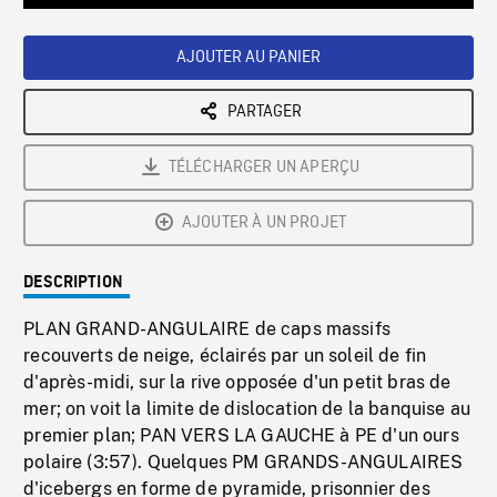
Loaded
:
Playback
0%
Rate
AJOUTER AU PANIER
PARTAGER
TÉLÉCHARGER UN APERÇU
AJOUTER À UN PROJET
DESCRIPTION
PLAN GRAND-ANGULAIRE de caps massifs
recouverts de neige, éclairés par un soleil de fin
d'après-midi, sur la rive opposée d'un petit bras de
mer; on voit la limite de dislocation de la banquise au
premier plan; PAN VERS LA GAUCHE à PE d'un ours
polaire (3:57). Quelques PM GRANDS-ANGULAIRES
d'icebergs en forme de pyramide, prisonnier des