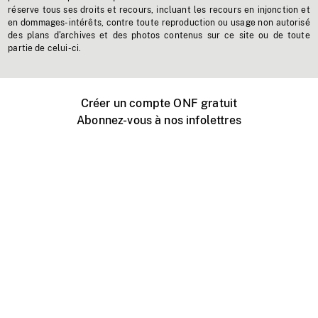
réserve tous ses droits et recours, incluant les recours en injonction et
en dommages-intérêts, contre toute reproduction ou usage non autorisé
des plans d'archives et des photos contenus sur ce site ou de toute
partie de celui-ci.
Créer un compte ONF gratuit
Abonnez-vous à nos infolettres
Événements ONF près de chez vous
Créer avec l’ONF
Organiser une projection publique
À propos de ce site
Centre d'aide
Contactez-nous
Espace Média
Emplois