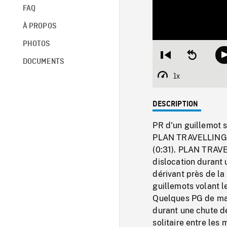
FAQ
À PROPOS
PHOTOS
Restart
Seek
DOCUMENTS
from
backward
beginning
10
1x
Playback
seconds
Rate
DESCRIPTION
PR d'un guillemot s
PLAN TRAVELLING le 
(0:31). PLAN TRAVEL
dislocation durant
dérivant près de la
guillemots volant l
Quelques PG de mass
durant une chute d
solitaire entre les