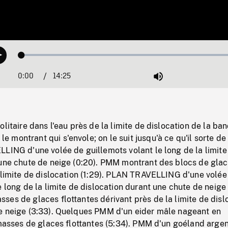
Loaded
:
Play
0.26%
0:00
Current
14:25
Duration
/
Mute
Time
olitaire dans l'eau près de la limite de dislocation de la ban
montrant qui s'envole; on le suit jusqu'à ce qu'il sorte de 
LING d'une volée de guillemots volant le long de la limite
 une chute de neige (0:20). PMM montrant des blocs de gla
 limite de dislocation (1:29). PLAN TRAVELLING d'une volée
e long de la limite de dislocation durant une chute de neige 
es de glaces flottantes dérivant près de la limite de disl
e neige (3:33). Quelques PMM d'un eider mâle nageant en
 masses de glaces flottantes (5:34). PMM d'un goéland arge