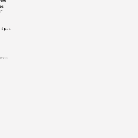
gnes
les
F.
nt pas
ermes