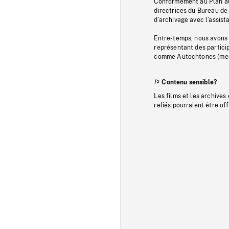
Conformément au Plan au
directrices du Bureau de 
d’archivage avec l’assi
Entre-temps, nous avons s
représentant des particip
comme Autochtones (memb
Contenu sensible?
Les films et les archives
reliés pourraient être of