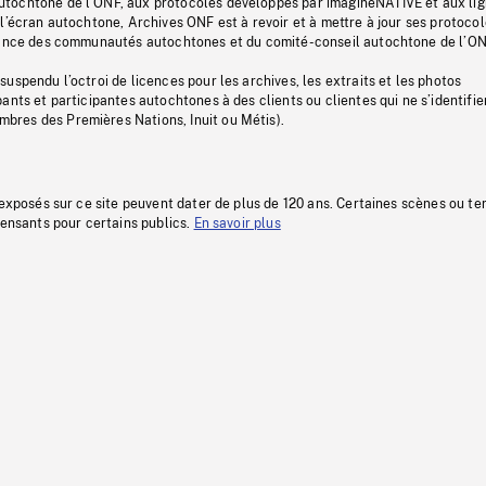
tochtone de l’ONF, aux protocoles développés par imagineNATIVE et aux li
l’écran autochtone, Archives ONF est à revoir et à mettre à jour ses protoco
stance des communautés autochtones et du comité-conseil autochtone de l’ON
uspendu l’octroi de licences pour les archives, les extraits et les photos
ants et participantes autochtones à des clients ou clientes qui ne s’identifie
res des Premières Nations, Inuit ou Métis).
 exposés sur ce site peuvent dater de plus de 120 ans. Certaines scènes ou t
fensants pour certains publics.
En savoir plus