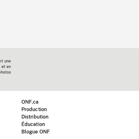
nt une
n et en
photos
ONF.ca
Production
Distribution
Éducation
Blogue ONF