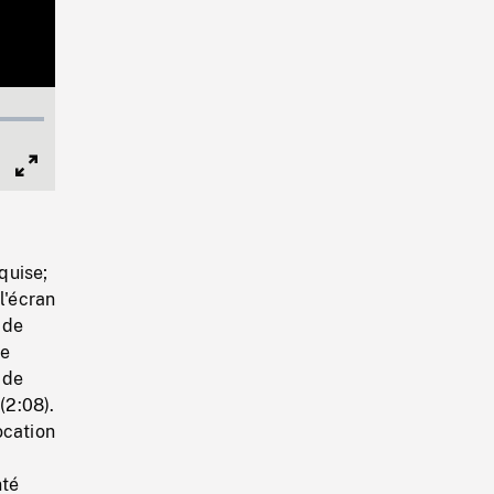
Full
Screen
quise;
l'écran
 de
ce
 de
(2:08).
ocation
nté