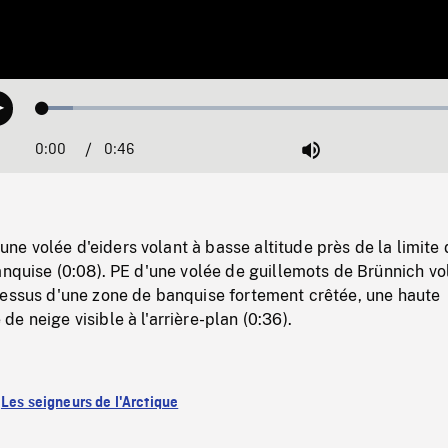
Loaded
:
Play
6.84%
0:00
Current
0:46
Duration
/
Mute
Time
e volée d'eiders volant à basse altitude près de la limite 
anquise (0:08). PE d'une volée de guillemots de Brünnich vo
dessus d'une zone de banquise fortement crêtée, une haute
e neige visible à l'arrière-plan (0:36).
:
Les seigneurs de l'Arctique