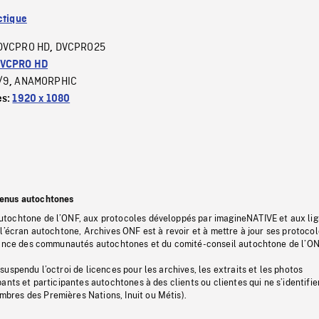
ctique
DVCPRO HD
DVCPRO25
,
VCPRO HD
/9
ANAMORPHIC
,
es:
1920 x 1080
tenus autochtones
tochtone de l’ONF, aux protocoles développés par imagineNATIVE et aux li
l’écran autochtone, Archives ONF est à revoir et à mettre à jour ses protoco
stance des communautés autochtones et du comité-conseil autochtone de l’ON
uspendu l’octroi de licences pour les archives, les extraits et les photos
ants et participantes autochtones à des clients ou clientes qui ne s’identifie
res des Premières Nations, Inuit ou Métis).