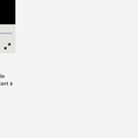
Full
Screen
de
lant à