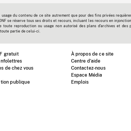
t usage du contenu de ce site autrement que pour des fins privées requière
'ONF se réserve tous ses droits et recours, incluant les recours en injonctio
e toute reproduction ou usage non autorisé des plans d'archives et des 
toute partie de celui-ci.
 gratuit
À propos de ce site
nfolettres
Centre d'aide
s de chez vous
Contactez-nous
Espace Média
tion publique
Emplois
Instagram
Vimeo
X
télé