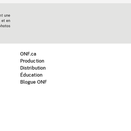
nt une
n et en
photos
ONF.ca
Production
Distribution
Éducation
Blogue ONF