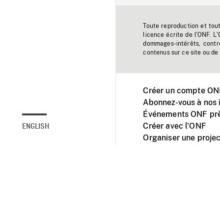
Toute reproduction et tou
licence écrite de l'ONF. L
dommages-intérêts, contr
contenus sur ce site ou de 
Créer un compte ONF
Abonnez-vous à nos i
Événements ONF prè
Créer avec l’ONF
ENGLISH
Organiser une projec
Facebook
Youtube
L'ONF sur mobile et 