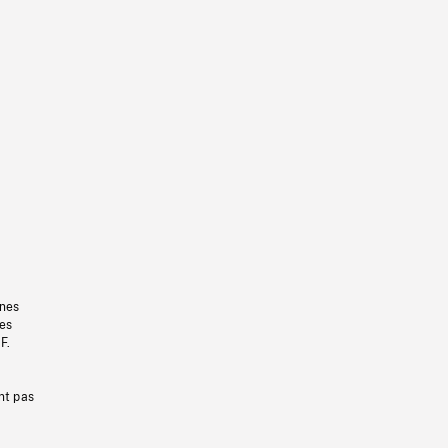
gnes
les
F.
nt pas