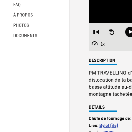
FAQ
À PROPOS
PHOTOS
Restart
Seek
DOCUMENTS
from
backward
beginning
10
1x
Playback
seconds
Rate
DESCRIPTION
PM TRAVELLING d'un
dislocation de la b
basse altitude au-
montagne tachetée d
DÉTAILS
Chute de tournage de
Lieu:
Bylot (île)