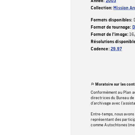
Année:
2003
Collection:
Mission Ar
Formats disponibles:
Format de tournage:
D
16
Format de l'image:
Résolutions disponibl
Cadence:
29.97
Moratoire sur les con
Conformément au Plan au
directrices du Bureau de 
d’archivage avec l’assi
Entre-temps, nous avons s
représentant des particip
comme Autochtones (memb