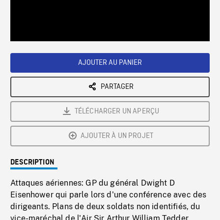
/
Loaded
:
Playback
0%
Rate
AJOUTER AU PANIER
PARTAGER
TÉLÉCHARGER UN APERÇU
AJOUTER À UN PROJET
DESCRIPTION
Attaques aériennes: GP du général Dwight D
Eisenhower qui parle lors d'une conférence avec des
dirigeants. Plans de deux soldats non identifiés, du
vice-maréchal de l'Air Sir Arthur William Tedder.