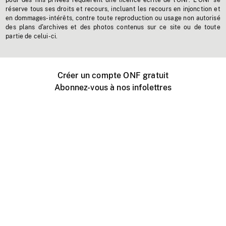
pour des fins privées requièrent une licence écrite de l'ONF. L'ONF se
réserve tous ses droits et recours, incluant les recours en injonction et
en dommages-intérêts, contre toute reproduction ou usage non autorisé
des plans d'archives et des photos contenus sur ce site ou de toute
partie de celui-ci.
Créer un compte ONF gratuit
Abonnez-vous à nos infolettres
Événements ONF près de chez vous
Créer avec l’ONF
Organiser une projection publique
À propos de ce site
Centre d'aide
Contactez-nous
Espace Média
Emplois