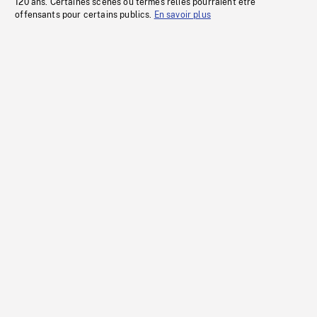
120 ans. Certaines scènes ou termes reliés pourraient être
offensants pour certains publics.
En savoir plus