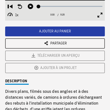
Loaded
:
Restart
Seek
Play
0.69%
from
backward
1x
0:00
Current
5:25
Duration
/
beginning
10
Playback
Full
Time
seconds
Rate
Scree
AJOUTER AU PANIER
PARTAGER
TÉLÉCHARGER UN APERÇU
AJOUTER À UN PROJET
DESCRIPTION
Divers plans, filmés sous des angles et à des
distances variés, de camions à ordures déchargeant
des rebuts à l'installation municipale d'élimination
des déchets, d'une griffe jetant les ordures