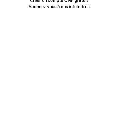
Créer un compte ONF gratuit
Abonnez-vous à nos infolettres
Événements ONF près de chez vous
Créer avec l’ONF
Organiser une projection publique
À propos de ce site
Centre d'aide
Contactez-nous
Espace Média
Emplois
ONF.ca
Production
Distribution
Éducation
Blogue ONF