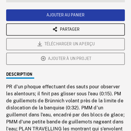
seconds
Rate
Scree
AJOUTER AU PANIER
PARTAGER
TÉLÉCHARGER UN APERÇU
AJOUTER À UN PROJET
DESCRIPTION
PR d'un phoque effectuant des sauts pour observer
les alentours; il finit pas glisser sous l'eau (0:15). PM
de guillemots de Brünnich volant près de la limite de
dislocation de la banquise (0:32). PMM d'un
guillemot dans l'eau, encadré par des blocs de glace;
PMM d'une petite bande de guillemots nageant dans
l'eau; PLAN TRAVELLING les montrant qui s'envolent