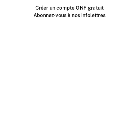
Créer un compte ONF gratuit
Abonnez-vous à nos infolettres
Événements ONF près de chez vous
Créer avec l’ONF
Organiser une projection publique
À propos de ce site
Centre d'aide
Contactez-nous
Espace Média
Emplois
ONF.ca
Production
Distribution
Éducation