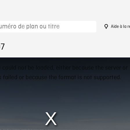
Aide à la 
07
 could not be loaded, either because the server or
 failed or because the format is not supported.