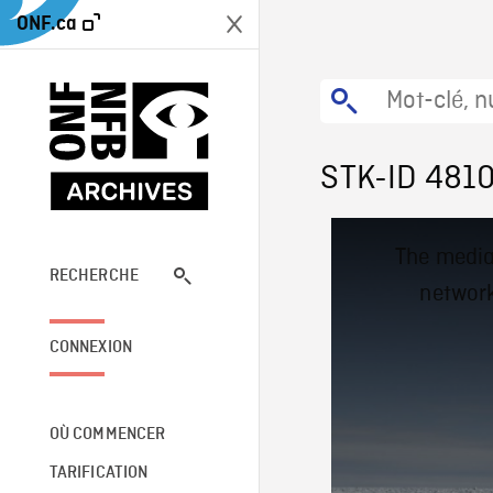
ONF.ca
STK-ID 481
This
The media
is
a
RECHERCHE
network
modal
window.
CONNEXION
OÙ COMMENCER
TARIFICATION