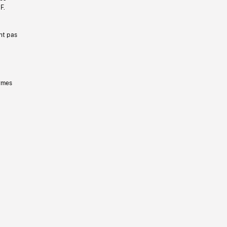
F.
nt pas
ermes