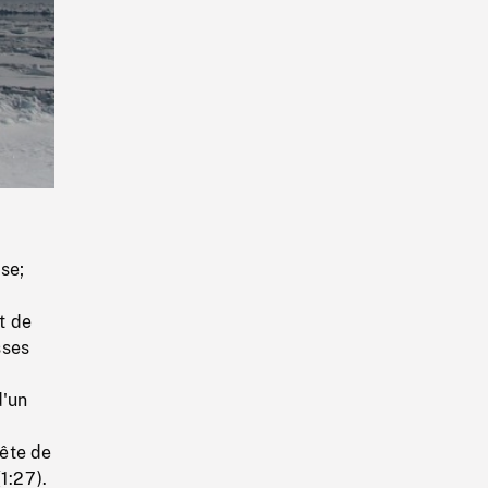
Playback
Rate
se;
t de
sses
'un
ête de
1:27).