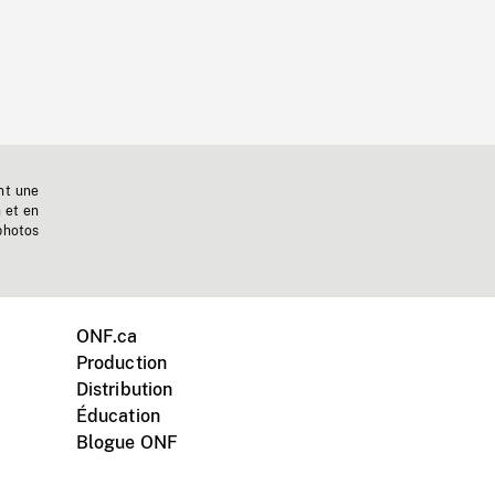
nt une
n et en
photos
ONF.ca
Production
Distribution
Éducation
Blogue ONF