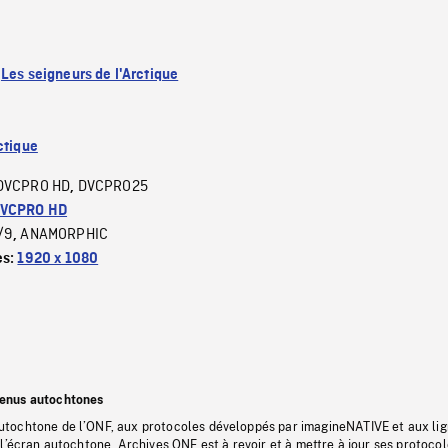
:
Les seigneurs de l'Arctique
ctique
DVCPRO HD
DVCPRO25
,
VCPRO HD
/9
ANAMORPHIC
,
es:
1920 x 1080
tenus autochtones
tochtone de l’ONF, aux protocoles développés par imagineNATIVE et aux li
l’écran autochtone, Archives ONF est à revoir et à mettre à jour ses protoco