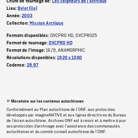
Chute de tournage de:
Les seigneurs de l'Arctique
Lieu:
Bylot (île)
Année:
2003
Collection:
Mission Arctique
DVCPRO HD
DVCPRO25
Formats disponibles:
,
Format de tournage:
DVCPRO HD
16/9
ANAMORPHIC
Format de l'image:
,
Résolutions disponibles:
1920 x 1080
Cadence:
29.97
Moratoire sur les contenus autochtones
Conformément au Plan autochtone de l’ONF, aux protocoles
développés par imagineNATIVE et aux lignes directrices du Bureau
de l’écran autochtone, Archives ONF est à revoir et à mettre à jour
ses protocoles d’archivage avec l’assistance des communautés
autochtones et du comité-conseil autochtone de l’ONF.