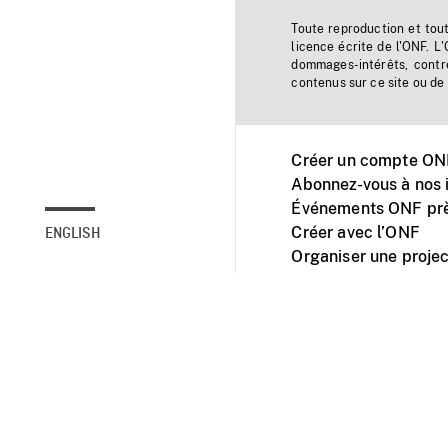
Toute reproduction et tou
licence écrite de l'ONF. L
dommages-intérêts, contr
contenus sur ce site ou de 
Créer un compte ONF
Abonnez-vous à nos i
Événements ONF prè
Créer avec l’ONF
ENGLISH
Organiser une projec
Facebook
Youtube
L'ONF sur mobile et 