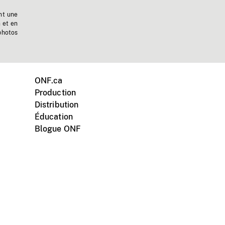
nt une
n et en
photos
ONF.ca
Production
Distribution
Éducation
Blogue ONF