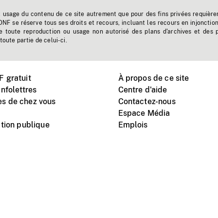
t usage du contenu de ce site autrement que pour des fins privées requière
'ONF se réserve tous ses droits et recours, incluant les recours en injonctio
e toute reproduction ou usage non autorisé des plans d'archives et des 
toute partie de celui-ci.
 gratuit
À propos de ce site
nfolettres
Centre d'aide
s de chez vous
Contactez-nous
Espace Média
tion publique
Emplois
Instagram
Vimeo
X
télé