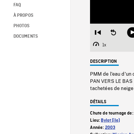
FAQ
À PROPOS
PHOTOS
Restart
Seek
DOCUMENTS
from
backward
beginning
10
1x
Playback
seconds
Rate
DESCRIPTION
PMM de l'eau d'un c
PAN VERS LE BAS (0
tachetées de neige à
DÉTAILS
Chute de tournage de
Lieu:
Bylot (île)
Année:
2003