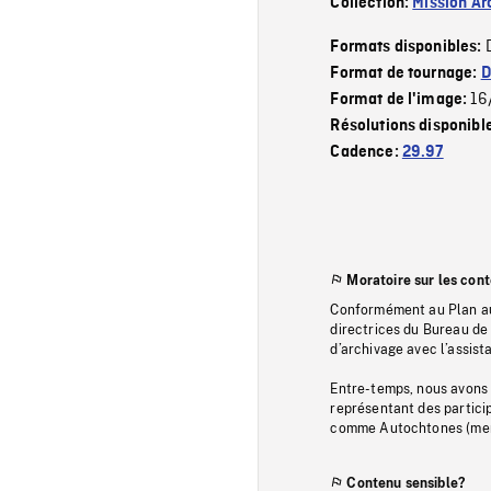
Collection:
Mission Ar
Formats disponibles:
Format de tournage:
D
16
Format de l'image:
Résolutions disponibl
Cadence:
29.97
Moratoire sur les con
Conformément au Plan au
directrices du Bureau de 
d’archivage avec l’assi
Entre-temps, nous avons s
représentant des particip
comme Autochtones (memb
Contenu sensible?