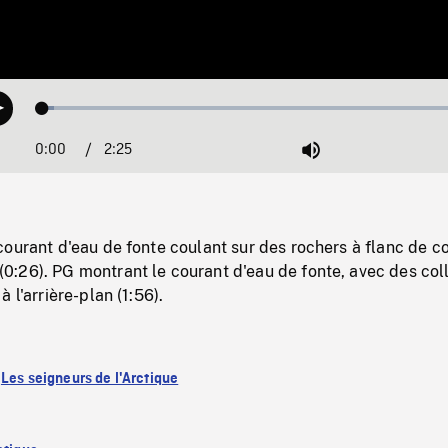
Loaded
:
Play
2.53%
0:00
Current
2:25
Duration
/
Mute
Time
ourant d'eau de fonte coulant sur des rochers à flanc de c
:26). PG montrant le courant d'eau de fonte, avec des col
 l'arrière-plan (1:56).
:
Les seigneurs de l'Arctique