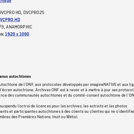
ctique
DVCPRO HD
DVCPRO25
,
VCPRO HD
/9
ANAMORPHIC
,
es:
1920 x 1080
tenus autochtones
tochtone de l’ONF, aux protocoles développés par imagineNATIVE et aux li
l’écran autochtone, Archives ONF est à revoir et à mettre à jour ses protoco
stance des communautés autochtones et du comité-conseil autochtone de l’ON
uspendu l’octroi de licences pour les archives, les extraits et les photos
ants et participantes autochtones à des clients ou clientes qui ne s’identifie
res des Premières Nations, Inuit ou Métis).