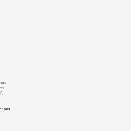
gnes
les
F.
nt pas