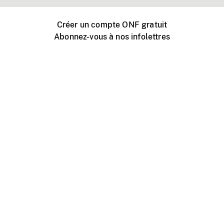
Créer un compte ONF gratuit
Abonnez-vous à nos infolettres
Événements ONF près de chez vous
Créer avec l’ONF
Organiser une projection publique
À propos de ce site
Centre d'aide
Contactez-nous
Espace Média
Emplois
ONF.ca
Production
Distribution