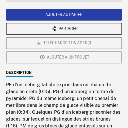
seconds
Rate
Scree
AJOUTER AU PANIER
PARTAGER
TÉLÉCHARGER UN APERÇU
AJOUTER À UN PROJET
DESCRIPTION
PE d'un iceberg tabulaire pris dans un champ de
glace en crête (0:15). PG d'un iceberg en forme de
pyramide; PG du même iceberg, un petit chenal de
mer libre dans le champ de glace visible au premier
plan (0:34). Quelques PG d'un iceberg prisonnier des
glaces, sur lequel on distingue des stries brunes
(1:16). PM de gros blocs de glace entassés sur un