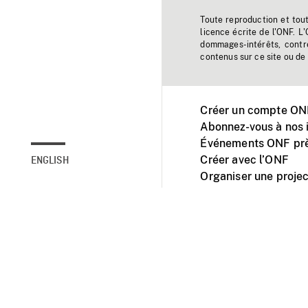
Toute reproduction et tou
licence écrite de l'ONF. L
dommages-intérêts, contr
contenus sur ce site ou de 
Créer un compte ONF
Abonnez-vous à nos i
Événements ONF prè
Créer avec l’ONF
ENGLISH
Organiser une projec
Facebook
Youtube
L'ONF sur mobile et 