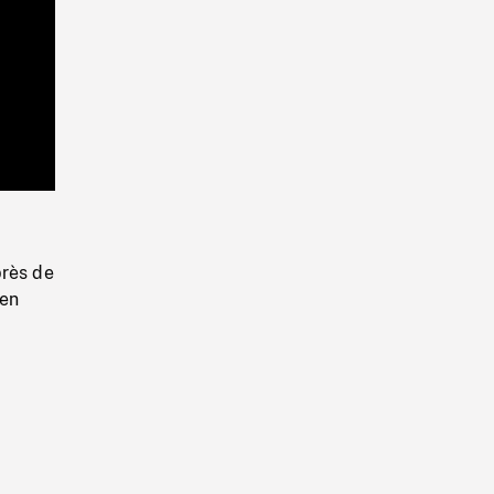
Playback
Rate
près de
 en