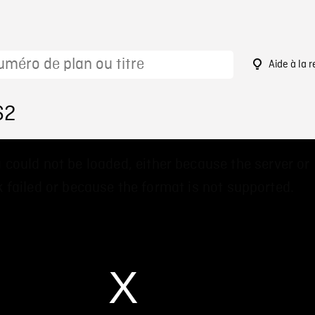
Aide à la 
62
 could not be loaded, either because the server or
 failed or because the format is not supported.