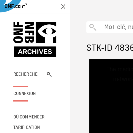
ONF.ca
STK-ID 483
This
The media
is
a
RECHERCHE
network
modal
window.
CONNEXION
OÙ COMMENCER
TARIFICATION