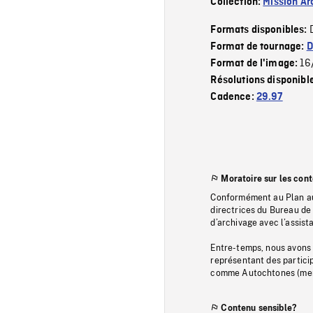
Collection:
Mission Ar
Formats disponibles:
Format de tournage:
D
16
Format de l'image:
Résolutions disponibl
Cadence:
29.97
Moratoire sur les con
Conformément au Plan au
directrices du Bureau de 
d’archivage avec l’assi
Entre-temps, nous avons s
représentant des particip
comme Autochtones (memb
Contenu sensible?