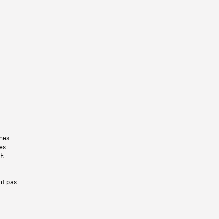
gnes
les
F.
nt pas