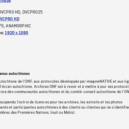
ctique
DVCPRO HD
DVCPRO25
,
VCPRO HD
/9
ANAMORPHIC
,
es:
1920 x 1080
tenus autochtones
tochtone de l’ONF, aux protocoles développés par imagineNATIVE et aux li
l’écran autochtone, Archives ONF est à revoir et à mettre à jour ses protoco
stance des communautés autochtones et du comité-conseil autochtone de l’ON
uspendu l’octroi de licences pour les archives, les extraits et les photos
ants et participantes autochtones à des clients ou clientes qui ne s’identifie
res des Premières Nations, Inuit ou Métis).