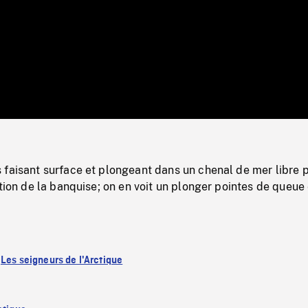
/
Loaded
:
Mute
0%
 faisant surface et plongeant dans un chenal de mer libre 
ation de la banquise; on en voit un plonger pointes de queue
:
Les seigneurs de l'Arctique