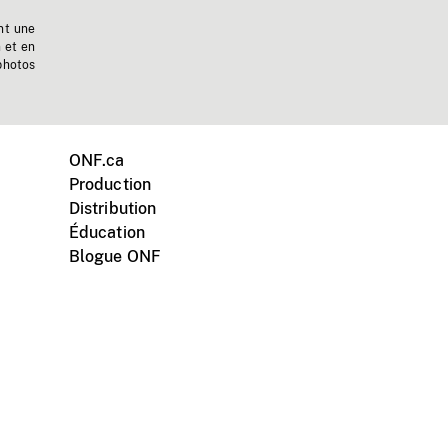
nt une
n et en
photos
ONF.ca
Production
Distribution
Éducation
Blogue ONF