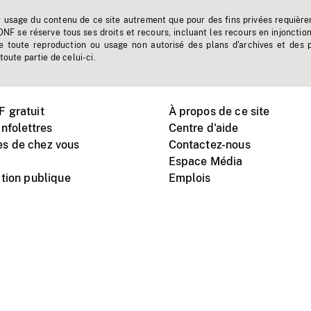
t usage du contenu de ce site autrement que pour des fins privées requière
'ONF se réserve tous ses droits et recours, incluant les recours en injonctio
e toute reproduction ou usage non autorisé des plans d'archives et des 
toute partie de celui-ci.
 gratuit
À propos de ce site
nfolettres
Centre d'aide
s de chez vous
Contactez-nous
Espace Média
tion publique
Emplois
Instagram
Vimeo
X
télé