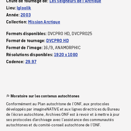
Chute de tournage de:
Les seigneurs de l'Arctique
Lieu:
Igloolik
Année:
2003
Collection:
Mission Arctique
DVCPRO HD
DVCPRO25
Formats disponibles:
,
Format de tournage:
DVCPRO HD
16/9
ANAMORPHIC
Format de l'image:
,
Résolutions disponibles:
1920 x 1080
Cadence:
29.97
Moratoire sur les contenus autochtones
Conformément au Plan autochtone de l’ONF, aux protocoles
développés par imagineNATIVE et aux lignes directrices du Bureau
de l’écran autochtone, Archives ONF est à revoir et à mettre à jour
ses protocoles d’archivage avec l’assistance des communautés
autochtones et du comité-conseil autochtone de l’ONF.