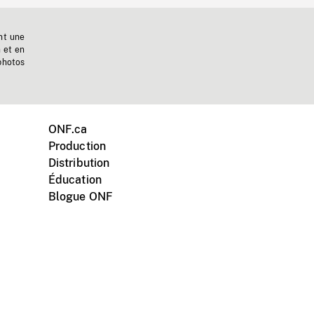
nt une
n et en
photos
ONF.ca
Production
Distribution
Éducation
Blogue ONF