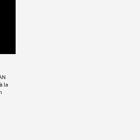
Playback
Rate
LAN
à la
n