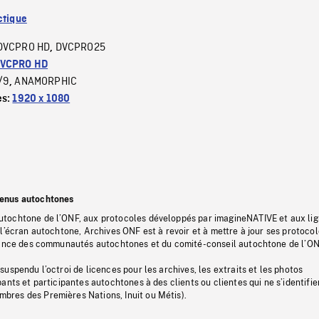
ctique
DVCPRO HD
DVCPRO25
,
VCPRO HD
/9
ANAMORPHIC
,
es:
1920 x 1080
tenus autochtones
tochtone de l’ONF, aux protocoles développés par imagineNATIVE et aux li
l’écran autochtone, Archives ONF est à revoir et à mettre à jour ses protoco
stance des communautés autochtones et du comité-conseil autochtone de l’ON
uspendu l’octroi de licences pour les archives, les extraits et les photos
ants et participantes autochtones à des clients ou clientes qui ne s’identifie
res des Premières Nations, Inuit ou Métis).