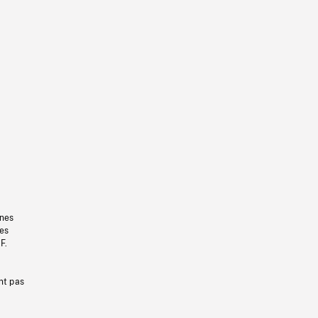
gnes
les
F.
nt pas