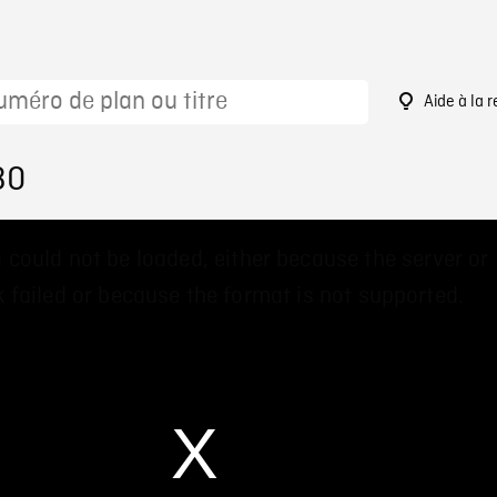
Aide à la 
30
 could not be loaded, either because the server or
 failed or because the format is not supported.