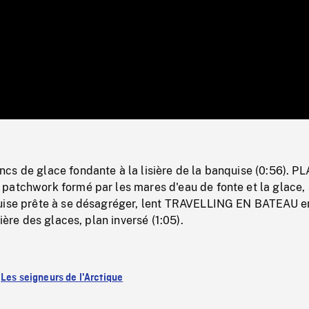
/
Loaded
:
Mute
0%
cs de glace fondante à la lisière de la banquise (0:56). P
patchwork formé par les mares d'eau de fonte et la glace, 
uise prête à se désagréger, lent TRAVELLING EN BATEAU e
sière des glaces, plan inversé (1:05).
:
Les seigneurs de l'Arctique