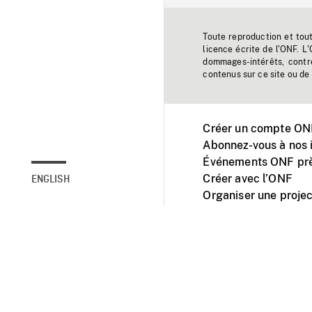
Toute reproduction et tou
licence écrite de l'ONF. L
dommages-intérêts, contr
contenus sur ce site ou de 
Créer un compte ONF
Abonnez-vous à nos i
Événements ONF prè
Créer avec l’ONF
ENGLISH
Organiser une projec
Facebook
Youtube
L'ONF sur mobile et 