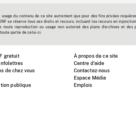
t usage du contenu de ce site autrement que pour des fins privées requière
'ONF se réserve tous ses droits et recours, incluant les recours en injonctio
e toute reproduction ou usage non autorisé des plans d'archives et des 
toute partie de celui-ci.
 gratuit
À propos de ce site
nfolettres
Centre d'aide
s de chez vous
Contactez-nous
Espace Média
tion publique
Emplois
Instagram
Vimeo
X
télé