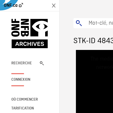
ONF.ca
STK-ID 484
This
The media
is
a
RECHERCHE
network
modal
window.
CONNEXION
OÙ COMMENCER
TARIFICATION