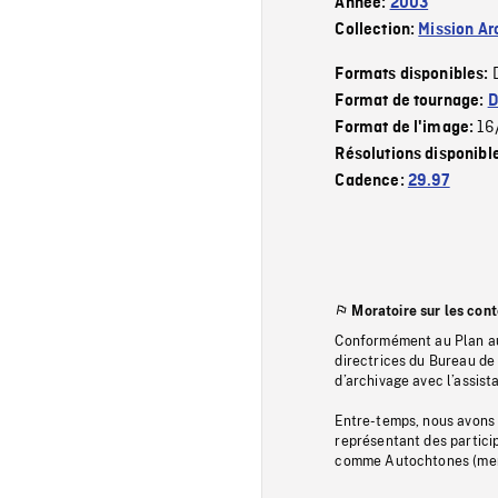
Année:
2003
Collection:
Mission Ar
Formats disponibles:
Format de tournage:
D
16
Format de l'image:
Résolutions disponibl
Cadence:
29.97
Moratoire sur les con
Conformément au Plan au
directrices du Bureau de 
d’archivage avec l’assi
Entre-temps, nous avons s
représentant des particip
comme Autochtones (memb