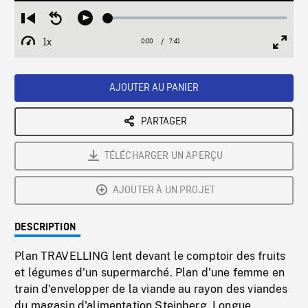
Loaded
:
Restart
Seek
Play
0.49%
from
backward
1x
0:00
Current
7:41
Duration
/
beginning
10
Playback
Full
Time
seconds
Rate
Scree
AJOUTER AU PANIER
PARTAGER
TÉLÉCHARGER UN APERÇU
AJOUTER À UN PROJET
DESCRIPTION
Plan TRAVELLING lent devant le comptoir des fruits
et légumes d'un supermarché. Plan d'une femme en
train d'envelopper de la viande au rayon des viandes
du magasin d'alimentation Steinberg. Longue