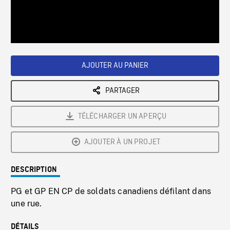
/
Loaded
:
Playback
0%
Rate
AJOUTER AU PANIER
PARTAGER
TÉLÉCHARGER UN APERÇU
AJOUTER À UN PROJET
DESCRIPTION
PG et GP EN CP de soldats canadiens défilant dans
une rue.
DÉTAILS