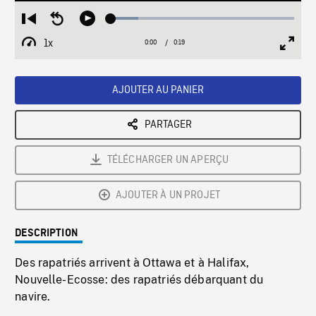
Loaded
:
Restart
Seek
Play
15.05%
from
backward
1x
0:00
Current
0:19
Duration
/
beginning
10
Playback
Full
Time
seconds
Rate
Scree
AJOUTER AU PANIER
PARTAGER
TÉLÉCHARGER UN APERÇU
AJOUTER À UN PROJET
DESCRIPTION
Des rapatriés arrivent à Ottawa et à Halifax,
Nouvelle-Ecosse: des rapatriés débarquant du
navire.