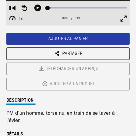
Loaded
:
Restart
Seek
Play
4.56%
from
backward
1x
0:00
Current
0:49
Duration
/
beginning
10
Playback
Full
Time
seconds
Rate
Scree
AJOUTER AU PANIER
PARTAGER
TÉLÉCHARGER UN APERÇU
AJOUTER À UN PROJET
DESCRIPTION
PM d'un homme, torse nu, en train de se laver à
l'évier.
DÉTAILS