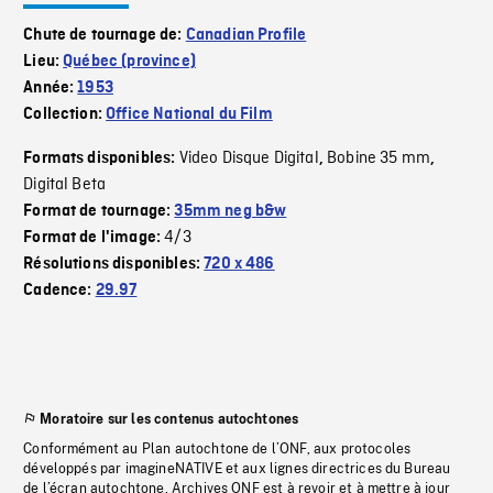
Chute de tournage de:
Canadian Profile
Lieu:
Québec (province)
Année:
1953
Collection:
Office National du Film
Video Disque Digital
Bobine 35 mm
Formats disponibles:
,
,
Digital Beta
Format de tournage:
35mm neg b&w
4/3
Format de l'image:
Résolutions disponibles:
720 x 486
Cadence:
29.97
Moratoire sur les contenus autochtones
Conformément au Plan autochtone de l’ONF, aux protocoles
développés par imagineNATIVE et aux lignes directrices du Bureau
de l’écran autochtone, Archives ONF est à revoir et à mettre à jour